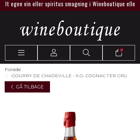
lt egen vin eller spiritus smagning i Wineboutique eller hos 
0
Forside
GOURRY DE CHADEVILLE - X.O. COGNAC 1’ER CRU
GÅ TILBAGE