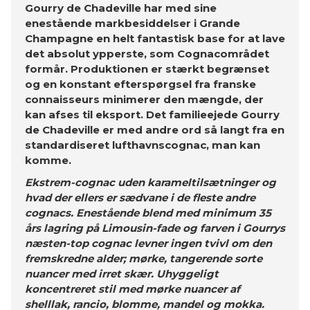
Gourry de Chadeville har med sine
enestående markbesiddelser i Grande
Champagne en helt fantastisk base for at lave
det absolut ypperste, som Cognacområdet
formår. Produktionen er stærkt begrænset
og en konstant efterspørgsel fra franske
connaisseurs minimerer den mængde, der
kan afses til eksport. Det familieejede Gourry
de Chadeville er med andre ord så langt fra en
standardiseret lufthavnscognac, man kan
komme.
Ekstrem-cognac uden karameltilsætninger og
hvad der ellers er sædvane i de fleste andre
cognacs. Enestående blend med minimum 35
års lagring på Limousin-fade og farven i Gourrys
næsten-top cognac levner ingen tvivl om den
fremskredne alder; mørke, tangerende sorte
nuancer med irret skær. Uhyggeligt
koncentreret stil med mørke nuancer af
shelllak, rancio, blomme, mandel og mokka.