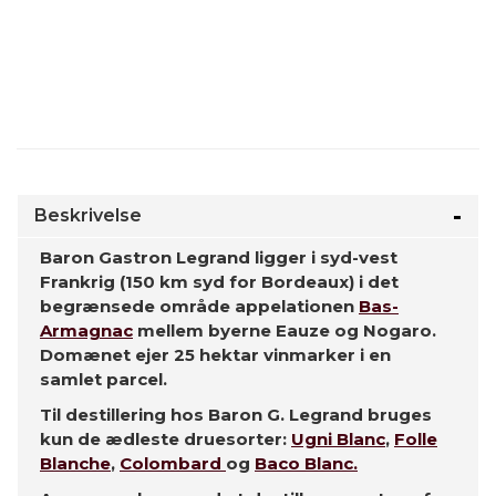
Beskrivelse
Baron Gastron Legrand ligger i syd-vest
Frankrig (150 km syd for Bordeaux) i det
begrænsede område appelationen
Bas-
Armagnac
mellem byerne Eauze og Nogaro.
Domænet ejer 25 hektar vinmarker i en
samlet parcel.
Til destillering hos Baron G. Legrand bruges
kun de ædleste druesorter:
Ugni Blanc
,
Folle
Blanche
,
Colombard
og
Baco Blanc.