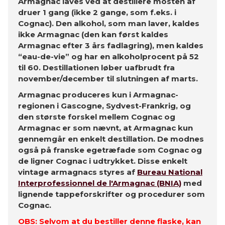
Armagnac laves ved at destillere mosten af
druer 1 gang (ikke 2 gange, som f.eks. i
Cognac). Den alkohol, som man laver, kaldes
ikke Armagnac (den kan først kaldes
Armagnac efter 3 års fadlagring), men kaldes
“eau-de-vie” og har en alkoholprocent på 52
til 60. Destillationen løber uafbrudt fra
november/december til slutningen af marts.
Armagnac produceres kun i Armagnac-
regionen i Gascogne, Sydvest-Frankrig, og
den største forskel mellem Cognac og
Armagnac er som nævnt, at Armagnac kun
gennemgår en enkelt destillation. De modnes
også på franske egetræfade som Cognac og
de ligner Cognac i udtrykket. Disse enkelt
vintage armagnacs styres af
Bureau National
Interprofessionnel de l'Armagnac (BNIA)
med
lignende tappeforskrifter og procedurer som
Cognac.
OBS: Selvom at du bestiller denne flaske, kan