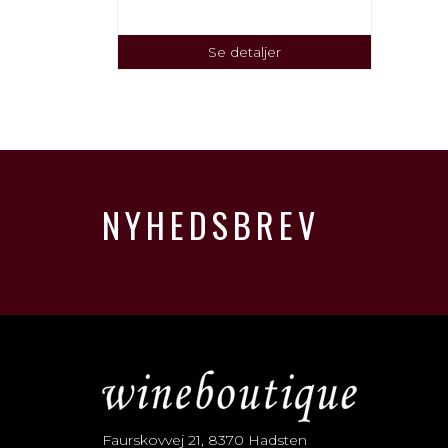
Se detaljer
NYHEDSBREV
Faurskovvej 21, 8370 Hadsten