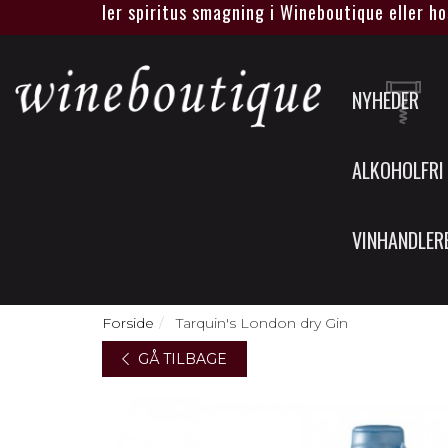
gen vin eller spiritus smagning i Wineboutique eller hos jer.
NYHEDER
ALKOHOLFRI
VINHANDLER
Forside
Tarquin's London dry Gin
GÅ TILBAGE