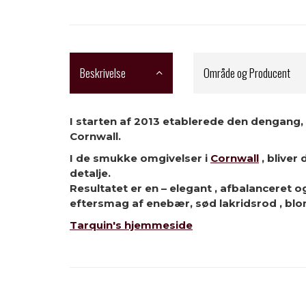
Beskrivelse
Område og Producent
I starten af 2013 etablerede den dengang,
Cornwall.
I de smukke omgivelser i
Cornwall
, bliver
detalje.
Resultatet er en – elegant , afbalanceret 
eftersmag af enebær, sød lakridsrod , blo
Tarquin's hjemmeside