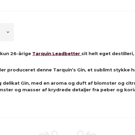
 kun 26-årige
Tarquin Leadbetter
sit helt eget destiller
 der produceret denne Tarquin’s Gin, et sublimt stykke 
og delikat Gin, med en aroma og duft af blomster og cit
mster og masser af krydrede detaljer fra peber og kori