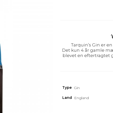
'
Tarquin’s Gin er en
Det kun 4 år gamle mærk
blevet en eftertragtet 
Type
Gin
Land
England