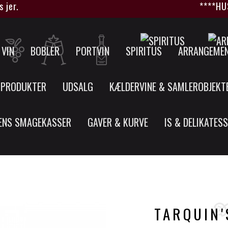
****HUSK at
VIN
BOBLER
PORTVIN
SPIRITUS
ARRANGEME
 PRODUKTER
UDSALG
KÆLDERVINE & SAMLEROBJEKT
ENS SMAGEKASSER
GAVER & KURVE
IS & DELIKATES
TARQUIN'