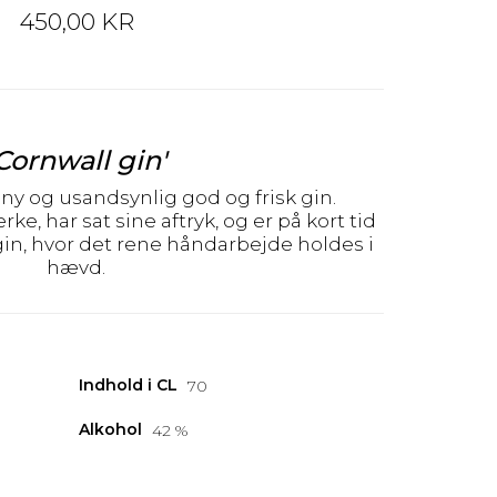
450,00 KR
Cornwall gin'
 ny og usandsynlig god og frisk gin.
e, har sat sine aftryk, og er på kort tid
gin, hvor det rene håndarbejde holdes i
hævd.
Indhold i CL
70
Alkohol
42 %