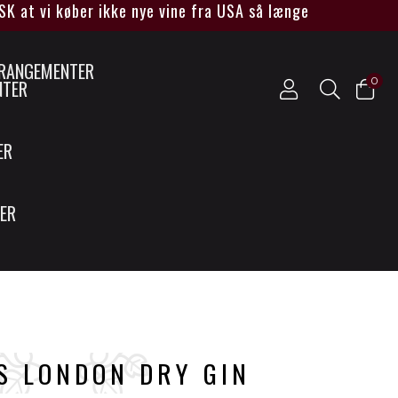
 vi køber ikke nye vine fra USA så længe Trump sidder ve
0
NTER
ER
SER
S LONDON DRY GIN