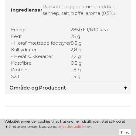
Rapsolie, æggeblomme, eddike,
Ingredienser
sennep, salt, trøffel aroma (0,5%).
Energi
2850 kJ/690 kcal
Fedt
75 g
- Heraf mættede fedtsyrer
8,5 g
Kulhydrater
2,8 g
- Heraf sukkerarter
2,2 g
Kostfibre
0,5 g
Protein
1,8 g
Salt
1,5 g
Område og Producent
Websitet anvender cookies til at huske dine indstillinger, statistik og at
målrette annoncer. Læs vores
privatlivspolitik
her.
Tillad