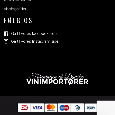
Arrangementer
Åbningstider
FØLG OS
Gå til vores facebook side
Gå til vores Instagram side
Vind med os
Vi trækker lod om rejser, produkter og alt mellem himmel og
jord der relaterer sig til vin, bobler & spiritus
Tilmeld